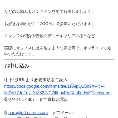
などのお悩みをオンライン見学で解決しましょう！
お好きな場所から「
ZOOM
」で参加いただけます。
スタッフの紹介や普段のディーキャリアの様子など
実際にオフィスに足を運ぶような雰囲気で、オンラインで見
学いただけます。
お
申し込み
①下記URLより必要事項をご記入
https://docs.google.com/forms/
d/e/1FAIpQLSd9XVitjV-
I8tDo77JeFdy_
XiZ82JvC7ilfLpvPg2XL4k_HdQ/
viewform
②0742-81-4867 まで直接お電話
③
nara@dd-career.com
までメール